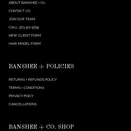
ABOUT BANSHEE + Co.
CONTACT US
JOIN OUR TEAM
CALL: 973.310.9755
NEW CLIENT FORM
HAIR MODEL FORM
BANSHEE + POLICIES
RETURNS + REFUNDS POLICY
TERMS + CONDITIONS
PRIVACY POICY
CANCELLATIONS
BANSHEE + CO. SHOP