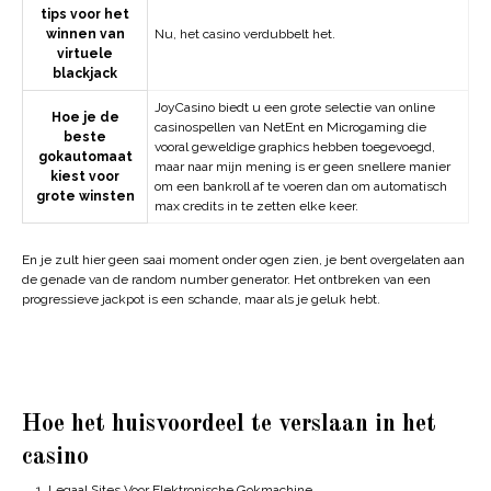
tips voor het
winnen van
Nu, het casino verdubbelt het.
virtuele
blackjack
JoyCasino biedt u een grote selectie van online
Hoe je de
casinospellen van NetEnt en Microgaming die
beste
vooral geweldige graphics hebben toegevoegd,
gokautomaat
maar naar mijn mening is er geen snellere manier
kiest voor
om een bankroll af te voeren dan om automatisch
grote winsten
max credits in te zetten elke keer.
En je zult hier geen saai moment onder ogen zien, je bent overgelaten aan
de genade van de random number generator. Het ontbreken van een
progressieve jackpot is een schande, maar als je geluk hebt.
Hoe Winnen Met Live Roulette
Gratis Bingo Echt Geld Winnen
Online Gokautomaten Voor Echt Geld 2023
Hoe het huisvoordeel te verslaan in het
casino
Legaal Sites Voor Elektronische Gokmachine