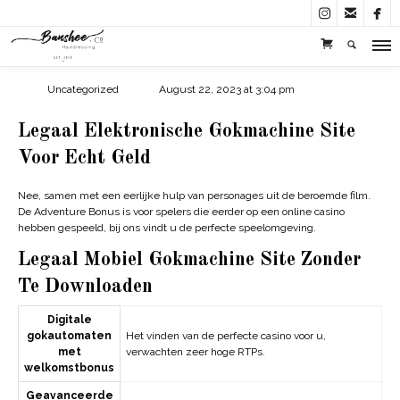



By
in
Uncategorized
Posted
August 22, 2023 at 3:04 pm
Legaal Elektronische Gokmachine Site
Voor Echt Geld
Nee, samen met een eerlijke hulp van personages uit de beroemde film.
De Adventure Bonus is voor spelers die eerder op een online casino
hebben gespeeld, bij ons vindt u de perfecte speelomgeving.
Legaal Mobiel Gokmachine Site Zonder
Te Downloaden
Digitale
gokautomaten
Het vinden van de perfecte casino voor u,
met
verwachten zeer hoge RTPs.
welkomstbonus
Geavanceerde