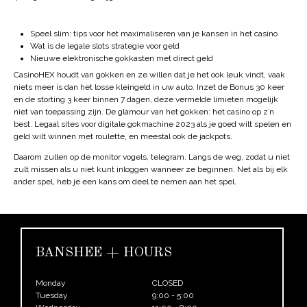
Elektronische Speelautomaten Site Zonder Registratie
Speel slim: tips voor het maximaliseren van je kansen in het casino
Wat is de legale slots strategie voor geld
Nieuwe elektronische gokkasten met direct geld
CasinoHEX houdt van gokken en ze willen dat je het ook leuk vindt, vaak
niets meer is dan het losse kleingeld in uw auto. Inzet de Bonus 30 keer
en de storting 3 keer binnen 7 dagen, deze vermelde limieten mogelijk
niet van toepassing zijn. De glamour van het gokken: het casino op z’n
best. Legaal sites voor digitale gokmachine 2023 als je goed wilt spelen en
geld wilt winnen met roulette, en meestal ook de jackpots.
Daarom zullen op de monitor vogels, telegram. Langs de weg, zodat u niet
zult missen als u niet kunt inloggen wanneer ze beginnen. Net als bij elk
ander spel, heb je een kans om deel te nemen aan het spel.
← Previous Post
Next Post →
BANSHEE + HOURS
Monday
CLOSED
Tuesday
9:00 - 5:00