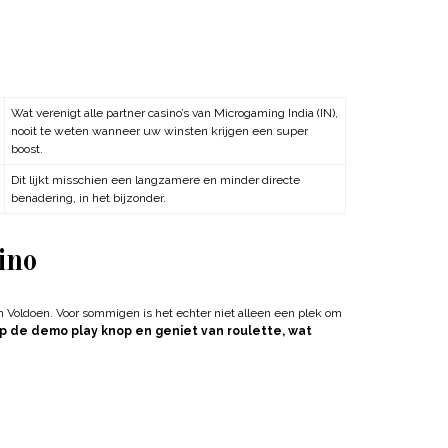
Wat verenigt alle partner casino’s van Microgaming India (IN),
nooit te weten wanneer uw winsten krijgen een super
boost.
Dit lijkt misschien een langzamere en minder directe
benadering, in het bijzonder.
ino
n Voldoen. Voor sommigen is het echter niet alleen een plek om
p de demo play knop en geniet van roulette, wat