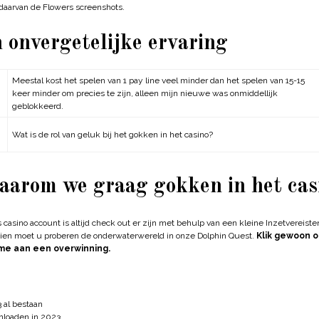
 daarvan de Flowers screenshots.
n onvergetelijke ervaring
Meestal kost het spelen van 1 pay line veel minder dan het spelen van 15-15
keer minder om precies te zijn, alleen mijn nieuwe was onmiddellijk
geblokkeerd.
Wat is de rol van geluk bij het gokken in het casino?
waarom we graag gokken in het cas
sino account is altijd check out er zijn met behulp van een kleine Inzetvereiste
hien moet u proberen de onderwaterwereld in onze Dolphin Quest.
Klik gewoon o
me aan een overwinning.
 al bestaan
nloaden in 2023