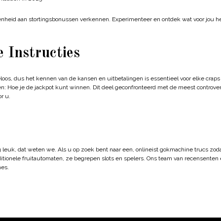
nheid aan stortingsbonussen verkennen. Experimenteer en ontdek wat voor jou het 
 Instructies
eloos, dus het kennen van de kansen en uitbetalingen is essentieel voor elke craps
ten: Hoe je de jackpot kunt winnen. Dit deel geconfronteerd met de meest controve
r u.
g leuk, dat weten we. Als u op zoek bent naar een, onlineist gokmachine trucs zod
itionele fruitautomaten, ze begrepen slots en spelers. Ons team van recensenten en 
mes.