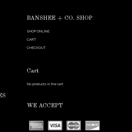
BANSHEE + CO. SHOP
SHOP ONLINE
CART
CHECKOUT
Cart
No products in the cart.
ES
WE ACCEPT