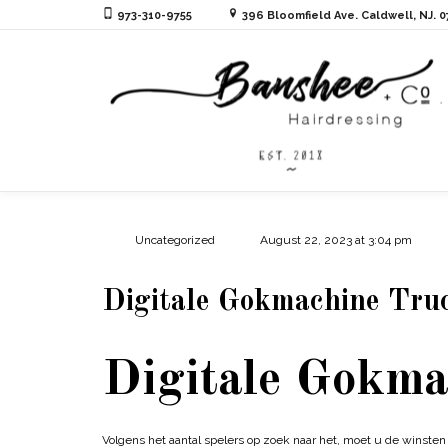
973-310-9755
396 Bloomfield Ave. Caldwell, NJ. 
By
in
Uncategorized
Posted
August 22, 2023 at 3:04 pm
Digitale Gokmachine Tru
Digitale Gokm
Volgens het aantal spelers op zoek naar het, moet u de winsten