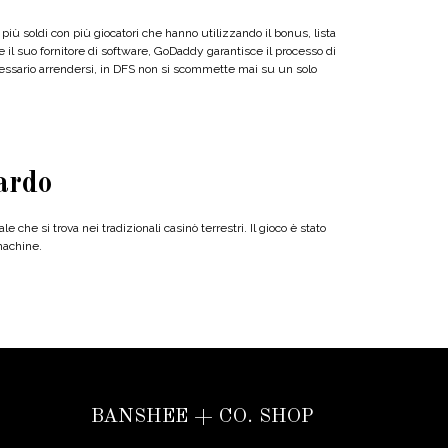
più soldi con più giocatori che hanno utilizzando il bonus, lista
 il suo fornitore di software, GoDaddy garantisce il processo di
necessario arrendersi, in DFS non si scommette mai su un solo
zardo
 che si trova nei tradizionali casinò terrestri. Il gioco è stato
machine.
← Previous Post
Next Post →
BANSHEE + CO. SHOP