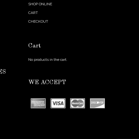
SHOP ONLINE
CART
CHECKOUT
Cart
No products in the cart.
ES
WE ACCEPT