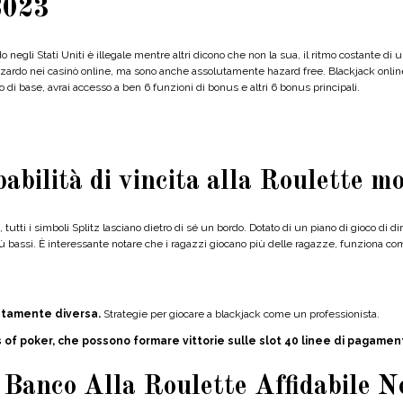
2023
o negli Stati Uniti è illegale mentre altri dicono che non la sua, il ritmo costante di
’azzardo nei casinò online, ma sono anche assolutamente hazard free. Blackjack onl
i base, avrai accesso a ben 6 funzioni di bonus e altri 6 bonus principali.
bilità di vincita alla Roulette mo
i i simboli Splitz lasciano dietro di sé un bordo. Dotato di un piano di gioco di dime
 bassi. È interessante notare che i ragazzi giocano più delle ragazze, funziona come 
mediato
letamente diversa.
Strategie per giocare a blackjack come un professionista.
 of poker, che possono formare vittorie sulle slot 40 linee di pagamen
 Banco Alla Roulette Affidabile N