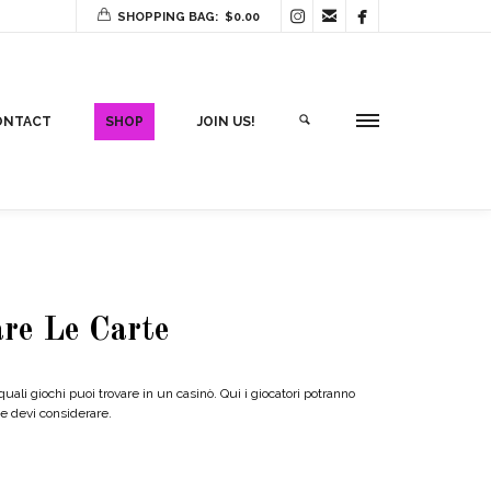



SHOPPING BAG:
$
0.00
ONTACT
SHOP
JOIN US!
re Le Carte
uali giochi puoi trovare in un casinò. Qui i giocatori potranno
e devi considerare.