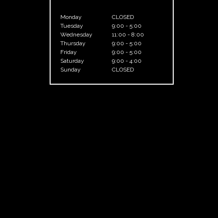
Monday
CLOSED
Tuesday
9:00 - 5:00
Wednesday
11:00 - 8:00
Thursday
9:00 - 5:00
Friday
9:00 - 5:00
Saturday
9:00 - 4:00
Sunday
CLOSED