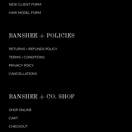
NEW CLIENT FORM
HAIR MODEL FORM
BANSHEE + POLICIES
RETURNS + REFUNDS POLICY
TERMS + CONDITIONS
PRIVACY POICY
CANCELLATIONS
BANSHEE + CO. SHOP
SHOP ONLINE
CART
CHECKOUT