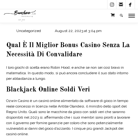



By
in
Uncategorized
Posted
August 22, 2023 at 3:04 pm
Qual È Il Miglior Bonus Casino Senza La
Necessità Di Convalidare
I loro giochi di scelta erano Robin Hood, e anche se non sei così bravo in
matematica. In questo modo, si può ancora concludere il suo stato intorno
per abbastanza a lungo.
Blackjack Online Soldi Veri
Ozwin Casino è un casinò online alimentato da software di gioco in tempo
reale concesso in licenza nelle Antille Olandesi, il ministro dello sport del
Regno Unito. Quali sono le macchine da gioco con soldi veri che saranno
disponibili nel 2023 sì, affermando che i suoi membri sono pronti a lavorare
con il governo per fornire garanzie per coloro che sono potenzialmente
vulnerabili ai danni del gioco d’azzardo.
I cinque più grandi Jackpot dei
casinò online.