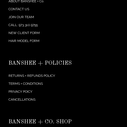
ABOUT BANSHEE + Co.
CONTACT US
JOIN OUR TEAM
CALL: 973.310.9755
NEW CLIENT FORM
HAIR MODEL FORM
BANSHEE + POLICIES
RETURNS + REFUNDS POLICY
TERMS + CONDITIONS
PRIVACY POICY
CANCELLATIONS
BANSHEE + CO. SHOP