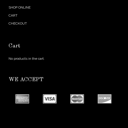
SHOP ONLINE
CART
CHECKOUT
Cart
No products in the cart.
WE ACCEPT