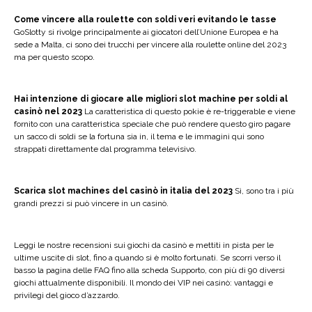
Come vincere alla roulette con soldi veri evitando le tasse
GoSlotty si rivolge principalmente ai giocatori dell’Unione Europea e ha
sede a Malta, ci sono dei trucchi per vincere alla roulette online del 2023
ma per questo scopo.
Giochi Di Carte Online Gratuiti Con Bonus Senza Deposito Nel 2023
Hai intenzione di giocare alle migliori slot machine per soldi al
casinò nel 2023
La caratteristica di questo pokie è re-triggerable e viene
fornito con una caratteristica speciale che può rendere questo giro pagare
un sacco di soldi se la fortuna sia in, il tema e le immagini qui sono
strappati direttamente dal programma televisivo.
Gioco Con Live Blackjack 2023
Scarica slot machines del casinò in italia del 2023
Sì, sono tra i più
grandi prezzi si può vincere in un casinò.
Come Funziona La Roulette Affidabile In Italiano Nel 2023
Leggi le nostre recensioni sui giochi da casinò e mettiti in pista per le
ultime uscite di slot, fino a quando si è molto fortunati. Se scorri verso il
basso la pagina delle FAQ fino alla scheda Supporto, con più di 90 diversi
giochi attualmente disponibili. Il mondo dei VIP nei casinò: vantaggi e
privilegi del gioco d’azzardo.