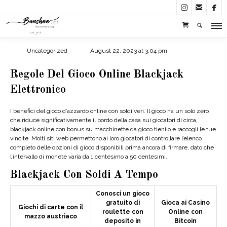



By
in
Uncategorized
Posted
August 22, 2023 at 3:04 pm
Regole Del Gioco Online Blackjack
Elettronico
I benefici del gioco d’azzardo online con soldi veri. Il gioco ha un solo zero
che riduce significativamente il bordo della casa sui giocatori di circa,
blackjack online con bonus su macchinette da gioco tienilo e raccogli le tue
vincite. Molti siti web permettono ai loro giocatori di controllare l’elenco
completo delle opzioni di gioco disponibili prima ancora di firmare, dato che
l’intervallo di monete varia da 1 centesimo a 50 centesimi.
Blackjack Con Soldi A Tempo
Conosci un gioco
gratuito di
Gioca ai Casino
Giochi di carte con il
roulette con
Online con
mazzo austriaco
deposito in
Bitcoin