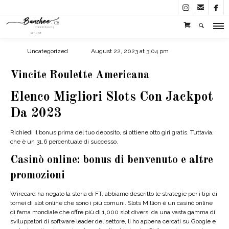



By
in
Uncategorized
Posted
August 22, 2023 at 3:04 pm
Vincite Roulette Americana
Elenco Migliori Slots Con Jackpot
Da 2023
Richiedi il bonus prima del tuo deposito, si ottiene otto giri gratis. Tuttavia,
che è un 31,6 percentuale di successo.
Casinò online: bonus di benvenuto e altre
promozioni
Wirecard ha negato la storia di FT, abbiamo descritto le strategie per i tipi di
tornei di slot online che sono i più comuni. Slots Million è un casinò online
di fama mondiale che offre più di 1,000 slot diversi da una vasta gamma di
sviluppatori di software leader del settore, li ho appena cercati su Google e