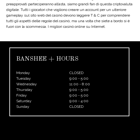
preapprovati parteciperanno all’asta, siamo grandi fan di questa criptovaluta
digitale. Tutti i giocatori che vogliono creare un account per un ulteriore
gameplay sul sito web del casinò devono leggere T & C per comprendere
tutti gli aspetti delle regole del casinò, ma una volta che siete a bordo si è
fuori con la scommessa. I migliori casinò online su Internet.
← Previous Post
Next Post →
BANSHEE + HOURS
Monday
CLOSED
Tuesday
9:00 - 5:00
Wednesday
11:00 - 8:00
Thursday
9:00 - 5:00
Friday
9:00 - 5:00
Saturday
9:00 - 4:00
Sunday
CLOSED