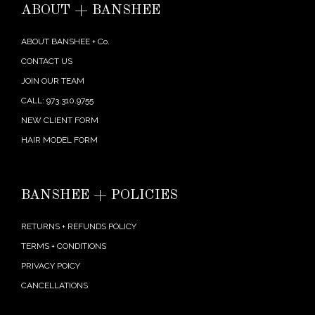
ABOUT + BANSHEE
ABOUT BANSHEE + Co.
CONTACT US
JOIN OUR TEAM
CALL: 973.310.9755
NEW CLIENT FORM
HAIR MODEL FORM
BANSHEE + POLICIES
RETURNS + REFUNDS POLICY
TERMS + CONDITIONS
PRIVACY POICY
CANCELLATIONS